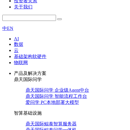
投资者关系
关于我们
中
EN
AI
数据
云
基础架构软硬件
物联网
产品及解决方案
鼎天国际问学
鼎天国际问学 企业级Agent中台
鼎天国际问学 智能流程工作台
爱问学 PC本地部署大模型
智算基础设施
鼎天国际鲲泰智算服务器
鼎天国际鲲泰问学一体机