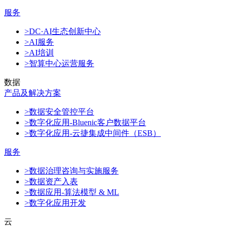
服务
>DC·AI生态创新中心
>AI服务
>AI培训
>智算中心运营服务
数据
产品及解决方案
>数据安全管控平台
>数字化应用-Bluenic客户数据平台
>数字化应用-云捷集成中间件（ESB）
服务
>数据治理咨询与实施服务
>数据资产入表
>数据应用-算法模型 & ML
>数字化应用开发
云