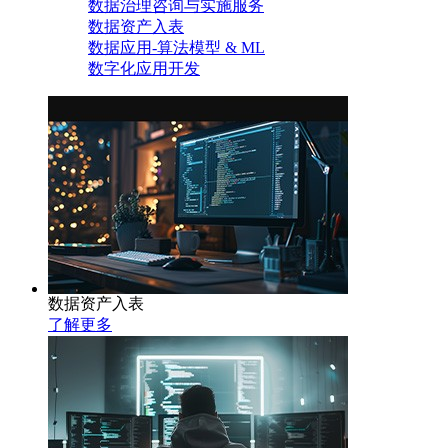
数据治理咨询与实施服务
数据资产入表
数据应用-算法模型 & ML
数字化应用开发
数据资产入表
了解更多