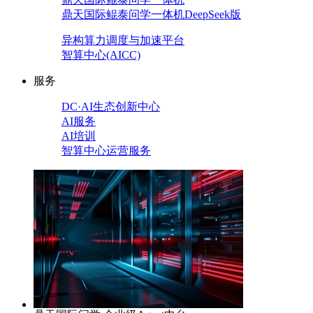
鼎天国际鲲泰问学一体机DeepSeek版
异构算力调度与加速平台
智算中心(AICC)
服务
DC·AI生态创新中心
AI服务
AI培训
智算中心运营服务