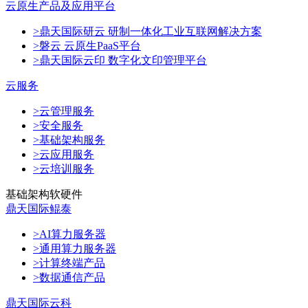
云原生产品及应用平台
>鼎天国际研云 研制一体化工业互联网解决方案
>磐云 云原生PaaS平台
>鼎天国际云印 数字化文印管理平台
云服务
>云管理服务
>安全服务
>基础架构服务
>云应用服务
>云培训服务
基础架构软硬件
鼎天国际鲲泰
>AI算力服务器
>通用算力服务器
>计算终端产品
>数据通信产品
鼎天国际云科